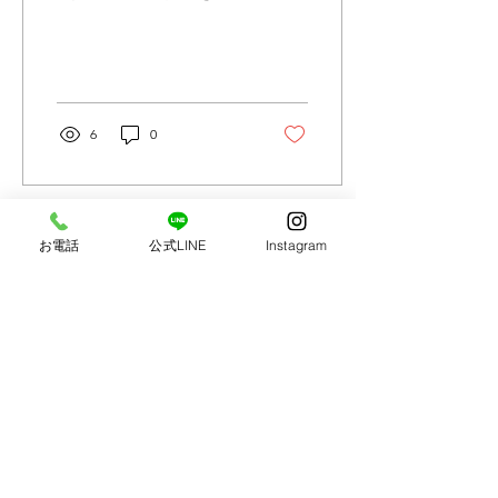
6
0
お電話
公式LINE
Instagram
2025年8月22日
∙
3
分
いわきで開業した想い
BOOLは、今年の12月で3
歳 たくさんの皆様のおかげ
でBOOLは成長して参りま
した。 私はBOOLをオープ
ンさせる前、 別の地域で写
真スタジオに勤務しカメラ
マンとして働いておりまし
た。 独立しオープンするに