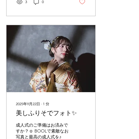
3
0
2025年9月22日
∙
1
分
美しふりそでフォト✨
成人式のご準備はお済みで
すか？☺️ BOOLで素敵なお
写真と最高の成人式を♪