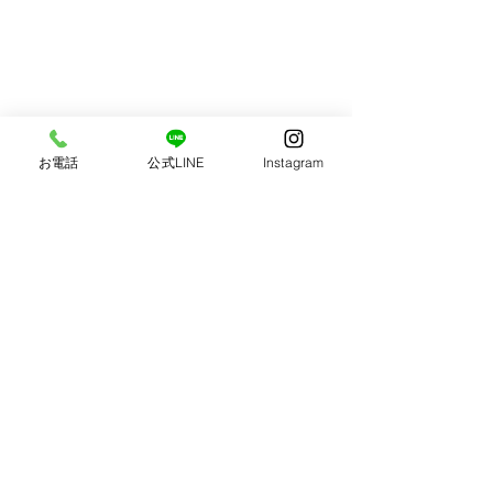
お電話
公式LINE
Instagram
いわきで開業した
BOOLは、今年の12
歳 たくさんの皆様
フォトスタジオBOOL
げでBOOLは成長
📞0246-41-9292
ました。 私はBOO
美しふりそでフォト✨
プンさせる前、 別
福島県いわき市小名浜下神白字武城15-1
で写真スタジオに勤