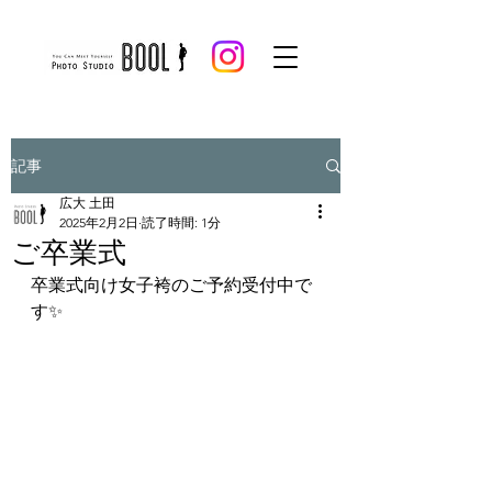
記事
広大 土田
2025年2月2日
読了時間: 1分
ご卒業式
卒業式向け女子袴のご予約受付中で
す✨