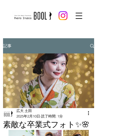
記事
広大 土田
2025年2月10日
読了時間: 1分
素敵な卒業式フォト✨🌸