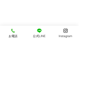
お電話
公式LINE
Instagram
いわきで開業した
BOOLは、今年の12
歳 たくさんの皆様
フォトスタジオBOOL
げでBOOLは成長
📞0246-41-9292
ました。 私はBOO
美しふりそでフォト✨
プンさせる前、 別
福島県いわき市小名浜下神白字武城15-1
で写真スタジオに勤