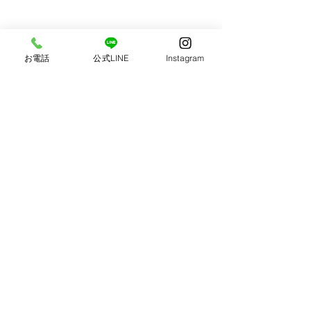
お電話
公式LINE
Instagram
いわきで開業した
BOOLは、今年の12
歳 たくさんの皆様
フォトスタジオBOOL
げでBOOLは成長
📞0246-41-9292
ました。 私はBOO
美しふりそでフォト✨
プンさせる前、 別
福島県いわき市小名浜下神白字武城15-1
で写真スタジオに勤
​小名浜テラスハウスC棟
メラマンとして働い
ました。 独立しオ
お問い合わせフォーム
するに当たっては、