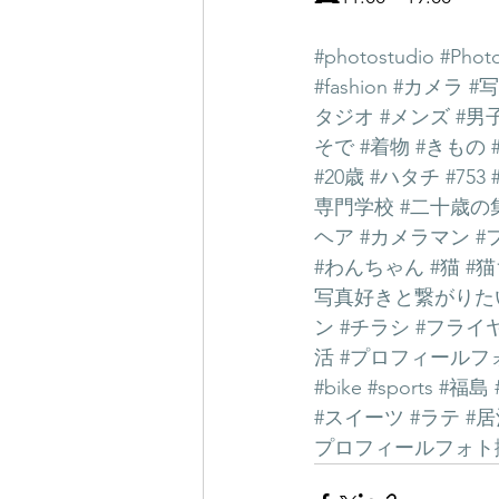
#photostudio
#Phot
#fashion
#カメラ
#
タジオ
#メンズ
#男
そで
#着物
#きもの
#20歳
#ハタチ
#753
専門学校
#二十歳の
ヘア
#カメラマン
#
#わんちゃん
#猫
#
写真好きと繋がりた
ン
#チラシ
#フライ
活
#プロフィールフ
#bike
#sports
#福島
#スイーツ
#ラテ
#
プロフィールフォト