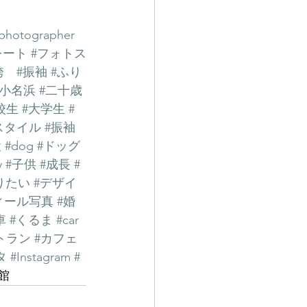
photographer
レート
#フォトス
袴
#振袖
#ふり
#小名浜
#二十歳
校生
#大学生
#
スタイル
#振袖
犬
#dog
#ドッグ
y
#子供
#成長
#
りたい
#デザイ
ィール写真
#婚
車
#くるま
#car
トラン
#カフェ
タ
#Instagram
#
館