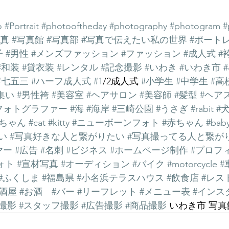
o
#Portrait
#photooftheday
#photography
#photogram
#
写真
#写真館
#写真部
#写真で伝えたい私の世界
#ポート
子
#男性
#メンズファッション
#ファッション
#成人式
#
#和装
#貸衣装
#レンタル
#記念撮影
#いわき
#いわき市
#七五三
#ハーフ成人式
#1
/2成人式 
#小学生
#中学生
#高
集い
#男性袴
#美容室
#ヘアサロン
#美容師
#髪型
#ヘア
フォトグラファー
#海
#海岸
#三崎公園
#うさぎ
#rabit
#
猫ちゃん
#cat
#kitty
#ニューボーンフォト
#赤ちゃん
#bab
い
#写真好きな人と繋がりたい
#写真撮ってる人と繋が
ヤー
#広告
#名刺
#ビジネス
#ホームページ制作
#プロフ
ォト
#宣材写真
#オーディション
#バイク
#motorcycle
#
#ふくしま
#福島県
#小名浜テラスハウス
#飲食店
#レス
居酒屋
#お酒
#バー
#リーフレット
#メニュー表
#インス
撮影
#スタッフ撮影
#広告撮影
#商品撮影
 いわき市 写真