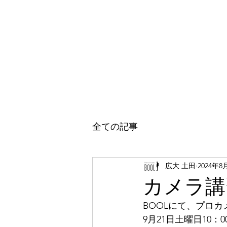
ホーム
七五三フォト
成人式振袖
成人式
全ての記事
広大 土田
2024年8
カメラ講
BOOLにて、プロ
9月21日土曜日10：0