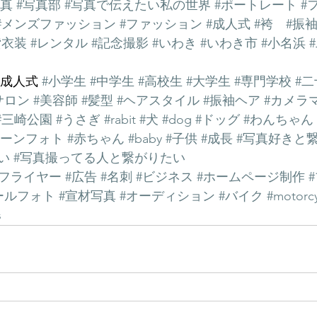
写真
#写真部
#写真で伝えたい私の世界
#ポートレート
#
#メンズファッション
#ファッション
#成人式
#袴
#振
貸衣装
#レンタル
#記念撮影
#いわき
#いわき市
#小名浜
2成人式 
#小学生
#中学生
#高校生
#大学生
#専門学校
#
サロン
#美容師
#髪型
#ヘアスタイル
#振袖ヘア
#カメラ
#三崎公園
#うさぎ
#rabit
#犬
#dog
#ドッグ
#わんちゃん
ボーンフォト
#赤ちゃん
#baby
#子供
#成長
#写真好きと
い
#写真撮ってる人と繋がりたい
#フライヤー
#広告
#名刺
#ビジネス
#ホームページ制作
ールフォト
#宣材写真
#オーディション
#バイク
#motorc
s