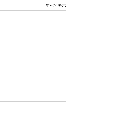
すべて表示
きで開業した想い
Lは、今年の12月で3歳 たく
の皆様のおかげでBOOLは成