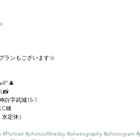
✨
プランもございます☆
elf"🎩
📸
白字武城15-1
スC棟
（火・水定休）
o
#Portrait
#photooftheday
#photography
#photogram
#