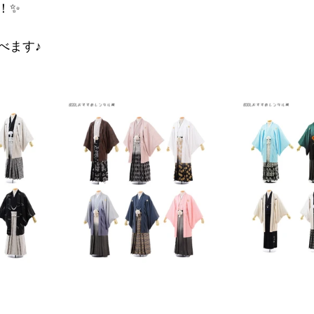
！✨
べます♪