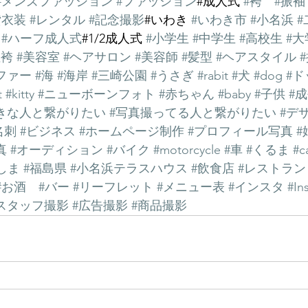
#メンズファッション
#ファッション
#成人式 
#袴
#振袖
貸衣装
#レンタル
#記念撮影
#いわき 
#いわき市
#小名浜
#
#ハーフ成人式
#1/2成人式 
#小学生
#中学生
#高校生
#大
性袴
#美容室
#ヘアサロン
#美容師
#髪型
#ヘアスタイル
ファー
#海
#海岸
#三崎公園
#うさぎ
#rabit
#犬
#dog
#ド
t
#kitty
#ニューボーンフォト
#赤ちゃん
#baby
#子供
#
きな人と繋がりたい
#写真撮ってる人と繋がりたい
#デ
名刺
#ビジネス
#ホームページ制作
#プロフィール写真
#
真
#オーディション
#バイク
#motorcycle
#車
#くるま
#c
しま
#福島県
#小名浜テラスハウス
#飲食店
#レストラン
#お酒
#バー
#リーフレット
#メニュー表
#インスタ
#In
スタッフ撮影
#広告撮影
#商品撮影