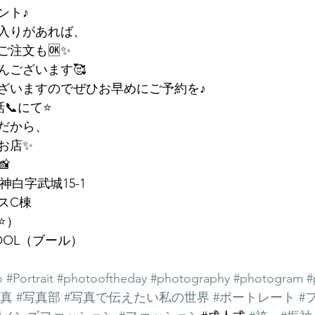
ント♪
入りがあれば、
ご注文も🆗✨
んございます🥰
ざいますのでぜひお早めにご予約を♪
にて⭐️
だから、
お店✨

神白字武城15-1
スC棟
️）
OOL（ブール）
o
#Portrait
#photooftheday
#photography
#photogram
#
写真
#写真部
#写真で伝えたい私の世界
#ポートレート
#