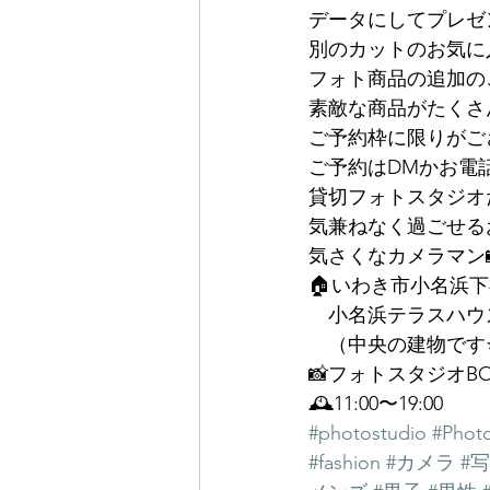
データにしてプレゼ
別のカットのお気に
フォト商品の追加の
素敵な商品がたくさ
ご予約枠に限りがご
ご予約はDMかお電話
貸切フォトスタジオ
気兼ねなく過ごせる
気さくなカメラマン
🏠いわき市小名浜下
　小名浜テラスハウ
　（中央の建物です⭐
📸フォトスタジオB
🕰11:00〜19:00
#photostudio
#Phot
#fashion
#カメラ
#