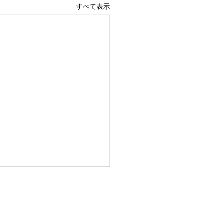
すべて表示
きで開業した想い
Lは、今年の12月で3歳 たく
の皆様のおかげでBOOLは成