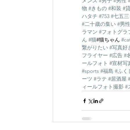
メンズ
#男子
#男性
物
#きもの
#和装
#
ハタチ
#753
#七五三
#二十歳の集い
#男
ラマン
#フォトグラ
ん
#猫
#猫ちゃん 
#ca
繋がりたい
#写真好
フライヤー
#広告
#
ールフォト
#宣材写
#sports
#福島
#ふく
ーツ
#ラテ
#居酒屋
ィールフォト撮影
#