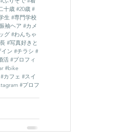
#ふりそで
#着
二十歳
#20歳
#
学生
#専門学校
#振袖ヘア
#カメ
ッグ
#わんちゃ
成長
#写真好きと
ザイン
#チラシ
#
婚活
#プロフィ
ar
#bike
#カフェ
#スイ
stagram
#プロフ