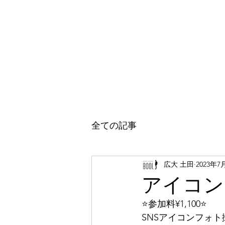
ホーム
七五三フォト
成人式振袖
成人式
全ての記事
広大 土田
2023年7
アイコン
⭐️参加料¥1,100⭐️
SNSアイコンフォ