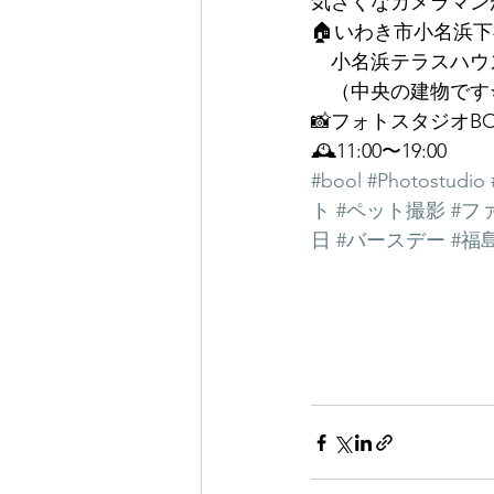
気さくなカメラマン
🏠いわき市小名浜下
　小名浜テラスハウ
　（中央の建物です⭐
📸フォトスタジオB
🕰11:00〜19:00
#bool
#Photostudio
ト
#ペット撮影
#フ
日
#バースデー
#福