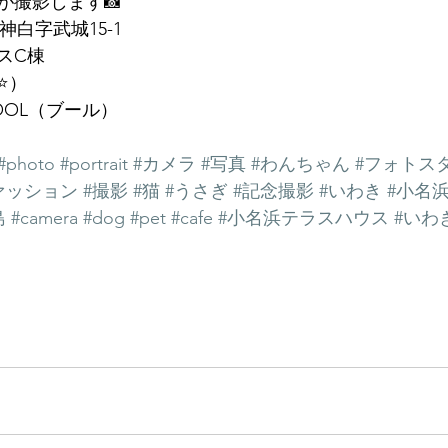
が撮影します📸
神白字武城15-1
スC棟
️）
OOL（ブール）
#photo
#portrait
#カメラ
#写真
#わんちゃん
#フォトス
ァッション
#撮影
#猫
#うさぎ
#記念撮影
#いわき
#小名
島
#camera
#dog
#pet
#cafe
#小名浜テラスハウス
#いわ