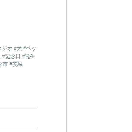
タジオ
#犬
#ペッ
浜
#記念日
#誕生
き市
#茨城