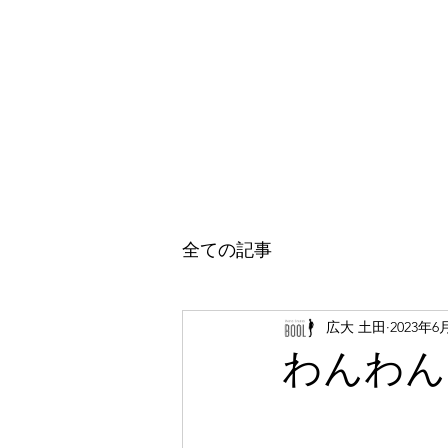
ホーム
七五三フォト
成人式振袖
成人式
全ての記事
広大 土田
2023年6
わんわん