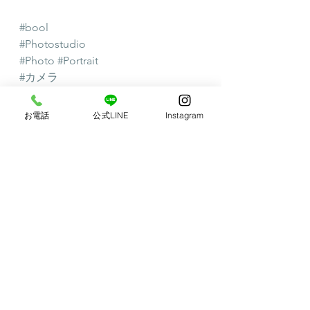
#bool
#Photostudio
#Photo
#Portrait
#カメラ
#写真
#ポートレート
お電話
公式LINE
Instagram
#フォトスタジオ
#メンズ
#男性
#メンズファッション
#ファッション
#成人式
#袴
#撮影技法
#婚活
#アイコン
#記念撮影
#いわき