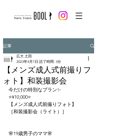
記事
広大 土田
2023年4月7日
読了時間: 3分
【メンズ成人式前撮りフ
ォト】和装撮影会
今だけの特別なプラン✨
⭐️¥10,000⭐️
【メンズ成人式前撮りフォト】
［和装撮影会（ライト）］
🌸19歳男子のママ🌸