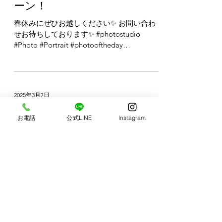
#Portrait #photooftheday #photography
#photogram #photographer #fashion #カメ
ラ #写真 #写真館...
2025年3月8日
メンズ成人式フォトキャンペ
ーン！
春休みにぜひお越しください✨ お問い合わ
お電話
公式LINE
Instagram
せお待ちしております✨ #photostudio
#Photo #Portrait #photooftheday
#photography #photogram #photographer
#fashion #カメラ #写真 #写真館...
2025年3月7日
わんちゃんと一緒に素敵な家